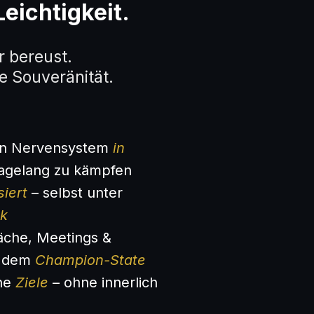
Leichtigkeit.
r bereust.
e Souveränität.
ein Nervensystem
in
tagelang zu kämpfen
siert
– selbst unter
k
äche, Meetings &
s dem
Champion-State
ine
Ziele
– ohne innerlich