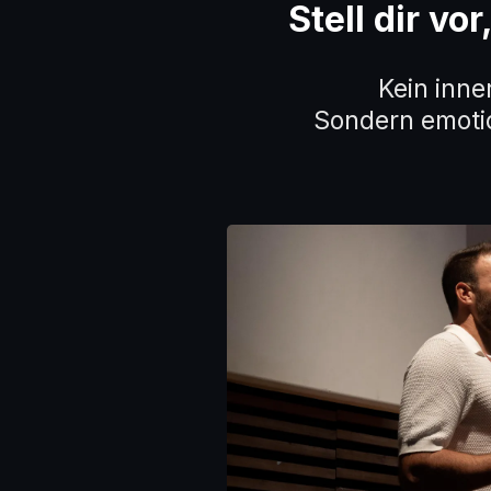
Stell dir vo
Kein inne
Sondern emotio