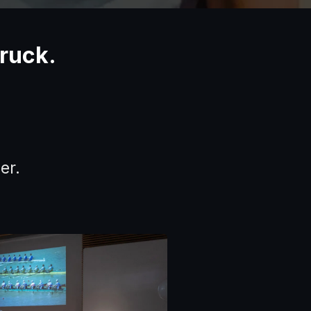
Druck.
er.