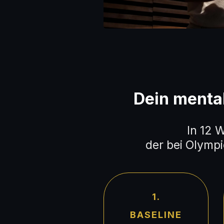
Dein mental
In 12 
der bei Olymp
1.
BASELINE