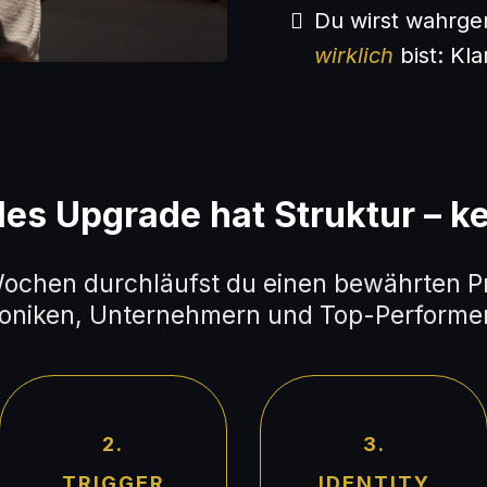
Du wirst wahrg
wirklich
bist: Kla
es Upgrade hat Struktur – ke
Wochen durchläufst du einen bewährten P
ioniken, Unternehmern und Top-Performern
2.
3.
TRIGGER
IDENTITY