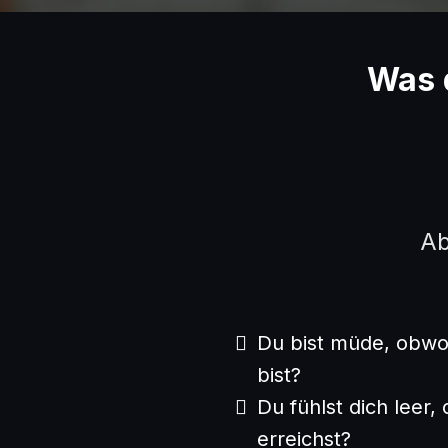
Was d
Ab
Du bist müde, obwoh
bist?
Du fühlst dich leer,
erreichst?