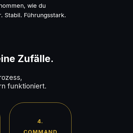
enommen, wie du
r. Stabil. Führungsstark.
ine Zufälle.
rozess,
 funktioniert.
4.
COMMAND