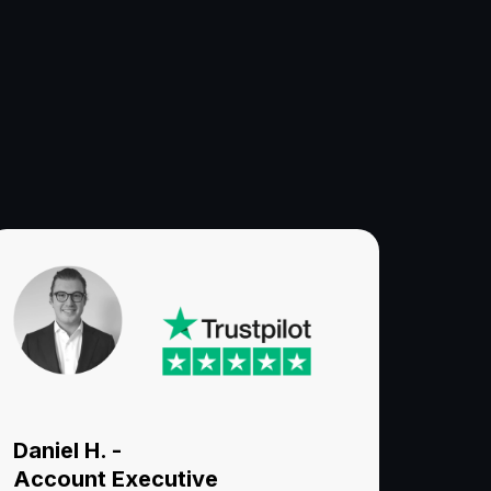
isportler über die
Daniel H. -
Account Executive